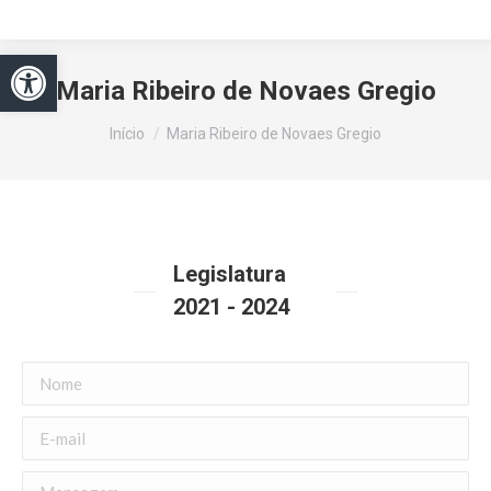
Abrir a barra de ferramentas
Maria Ribeiro de Novaes Gregio
Você está aqui:
Início
Maria Ribeiro de Novaes Gregio
Legislatura
2021 - 2024
Nome
E-mail
Mensagem