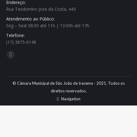
Endereço:
Rua Teodomiro Jose da Costa, 443
Atendimento ao Público:
Seg – Sext 08:00 até 11h | 13:00h até 17h
Telefone:
(17) 3875-6148
Encontre-nos em:
Facebook
page
opens
in
© Câmara Municipal de São João de Iracema - 2021. Todos os
new
direitos reservados.
window
Navigation