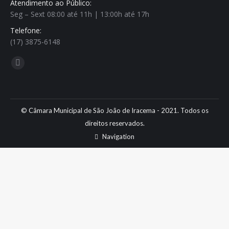
Atendimento ao Público:
Seg – Sext 08:00 até 11h | 13:00h até 17h
Telefone:
(17) 3875-6148
Encontre-nos em:
Facebook
page
opens
in
© Câmara Municipal de São João de Iracema - 2021. Todos os
new
direitos reservados.
window
Navigation