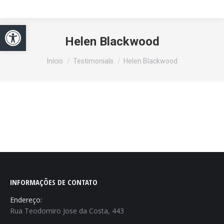
Abrir a barra de ferramentas
Helen Blackwood
Você está aqui:
Início
Testimonials
Helen Blackwood
INFORMAÇÕES DE CONTATO
Endereço:
Rua Teodomiro Jose da Costa, 443